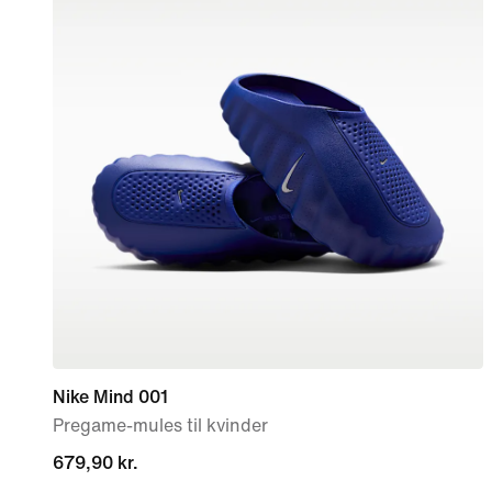
Nike Mind 001
Pregame-mules til kvinder
679,90 kr.
679,90 kr.