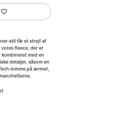
r-stil får et strejf af
vores fleece, der er
er kombineret med en
iske detaljer, såsom en
t Tech-lomme på ærmet,
manchetterne.
rt