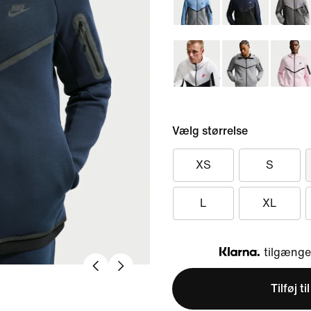
Vælg størrelse
XS
S
L
XL
tilgængel
Klarna
Tilføj ti