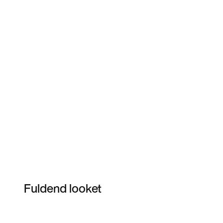
Fuldend looket
Item 3 of 14