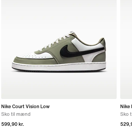
Nike Court Vision Low
Nike 
Sko til mænd
Sko 
599,90 kr.
599,90 kr.
529,9
529,9