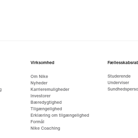
Virksomhed
Fællesskabsrab
Studerende
Om Nike
Underviser
Nyheder
Sundhedsperso
g
Karrieremuligheder
Investorer
Bæredygtighed
Tilgængelighed
Erklæring om tilgængelighed
Formål
Nike Coaching