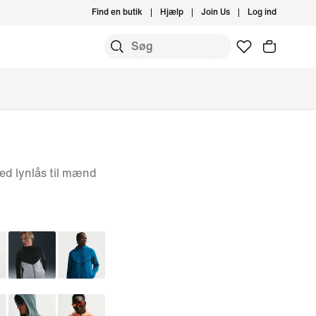
Find en butik
Hjælp
Join Us
Log ind
ed lynlås til mænd