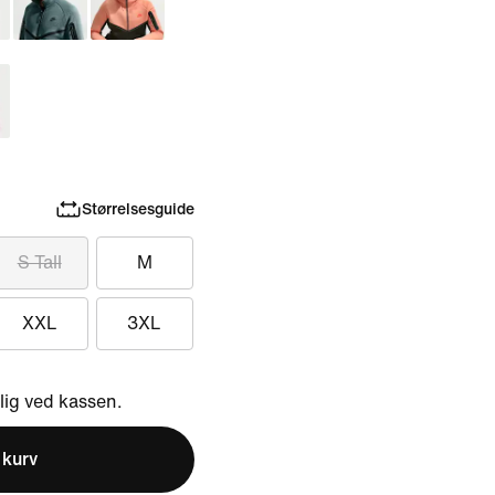
Størrelsesguide
S Tall
M
XXL
3XL
ig ved kassen.
l kurv