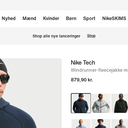
Nyhed
Mænd
Kvinder
Børn
Sport
NikeSKIMS
Shop alle nye lanceringer
Shop
Nike Tech
billede
1
Windrunner-fleecejakke m
af
879,90 kr.
6