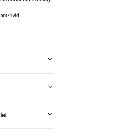
oam/hvid
let