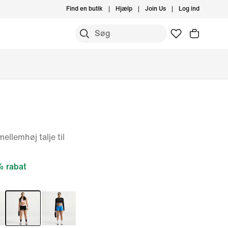
Find en butik
Hjælp
Join Us
Log ind
ellemhøj talje til
 rabat