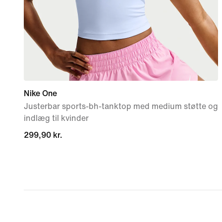
Nike One
Justerbar sports-bh-tanktop med medium støtte og
indlæg til kvinder
299,90 kr.
299,90 kr.