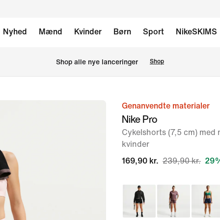
Nyhed
Mænd
Kvinder
Børn
Sport
NikeSKIMS
Shop alle nye lanceringer
Shop
Genanvendte materialer
billede
Nike Pro
1
Cykelshorts (7,5 cm) med m
af
kvinder
6
169,90 kr.
239,90 kr.
29%