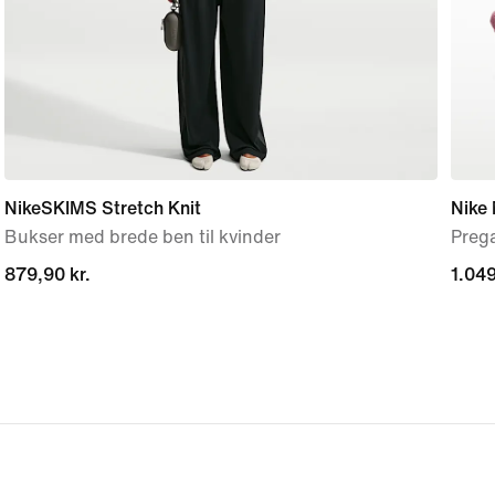
NikeSKIMS Stretch Knit
Nike
Bukser med brede ben til kvinder
Prega
879,90 kr.
879,90 kr.
1.049
1.049