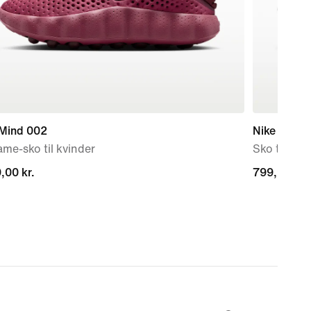
 Mind 002
Nike Motiv
me-sko til kvinder
Sko til kvi
,00 kr.
,00 kr.
799,90 kr.
799,90 kr.