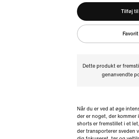
Tilføj ti
Favorit
Dette produkt er fremst
genanvendte pol
Når du er ved at øge intens
der er noget, der kommer i
shorts er fremstillet i et l
der transporterer sveden 
dig fokuseret, tør og velti