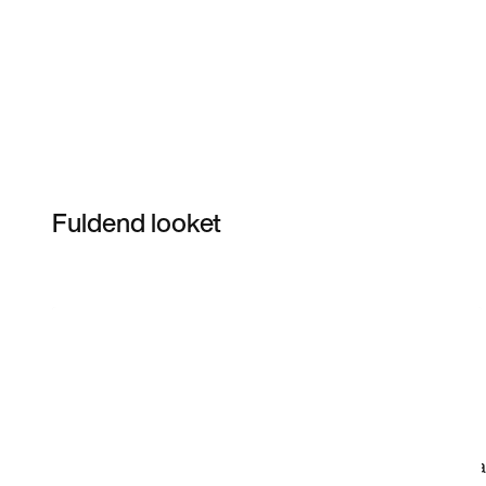
Fuldend looket
Item 3 of 4