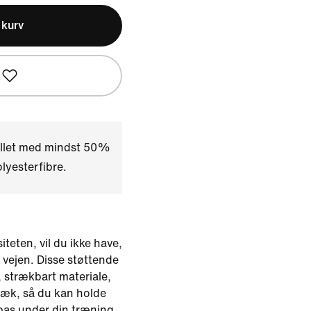
l kurv
illet med mindst 50%
yesterfibre.
iteten, vil du ikke have,
 vejen. Disse støttende
et, strækbart materiale,
væk, så du kan holde
lpas under din træning.