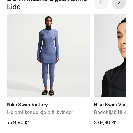
Lide
Nike Swim Victory
Nike Swim Victor
Heldækkende kjole til kvinder
Badehijab til kvi
779,90 kr.
779,90 kr.
379,90 kr.
379,90 kr.