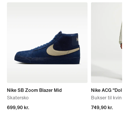
Nike SB Zoom Blazer Mid
Nike ACG "Dolomi
Skatersko
Bukser til kvinder
699,90 kr.
699,90 kr.
749,90 kr.
749,90 kr.