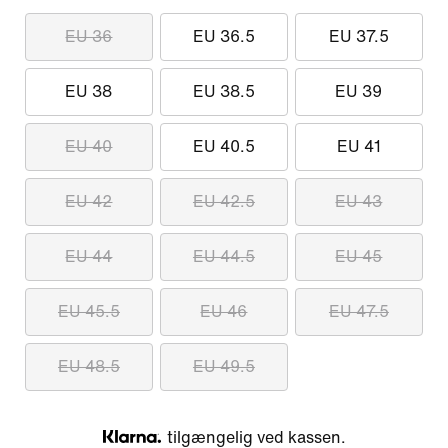
EU 36
EU 36.5
EU 37.5
EU 38
EU 38.5
EU 39
EU 40
EU 40.5
EU 41
EU 42
EU 42.5
EU 43
EU 44
EU 44.5
EU 45
EU 45.5
EU 46
EU 47.5
EU 48.5
EU 49.5
tilgængelig ved kassen.
Klarna