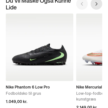
Du Vil Måske Også Kunne
Lide
Nike Phantom 6 Low Pro
Nike Mercurial Sup
Fodboldsko til grus
Low-top-fodboldst
kunstgræs
1.049,00 kr.
1.049,00 kr.
2.149,00 kr.
2.149,00 kr.