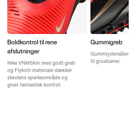
Boldkontrol til rene
Gummigreb
afslutninger
Gummiydersålen gi
til grusbaner.
Nike VNMSkin med godt greb
og Flyknit-materiale dækker
støvlens sparkeområde og
giver fantastisk kontrol.