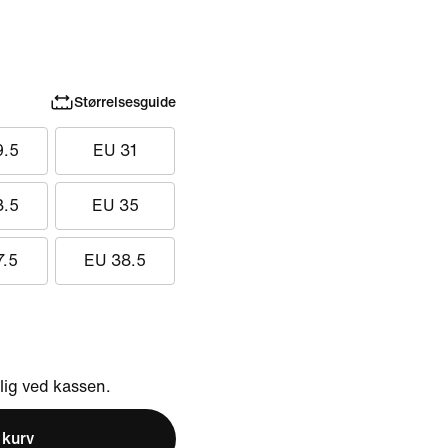
Størrelsesguide
9.5
EU 31
3.5
EU 35
7.5
EU 38.5
ig ved kassen.
l kurv