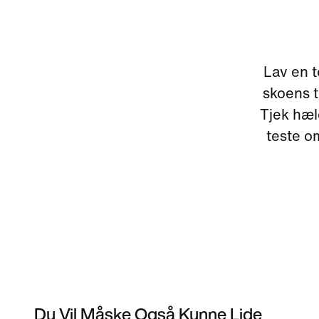
Lav en t
skoens t
Tjek hæl
teste o
Du Vil Måske Også Kunne Lide