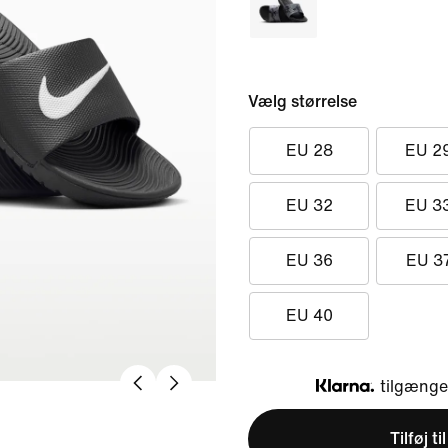
Vælg størrelse
EU 28
EU 2
EU 32
EU 3
EU 36
EU 3
EU 40
tilgængel
Klarna
Tilføj ti