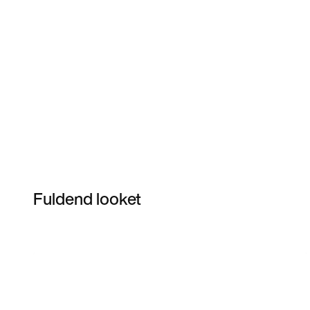
Fuldend looket
Item 3 of 24