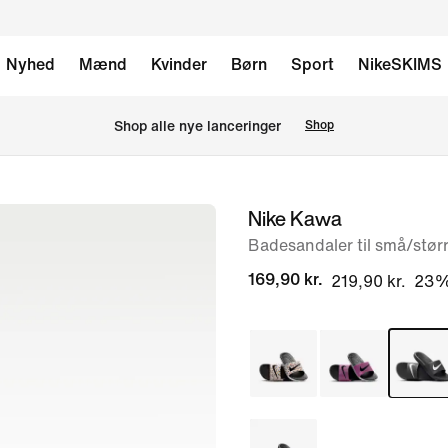
Nyhed
Mænd
Kvinder
Børn
Sport
NikeSKIMS
Shop alle nye lanceringer
Shop
Nike Kawa
billede
1
Badesandaler til små/stør
af
169,90 kr.
219,90 kr.
23
6