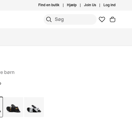
Find en butik
Hjælp
Join Us
Log ind
re børn
%