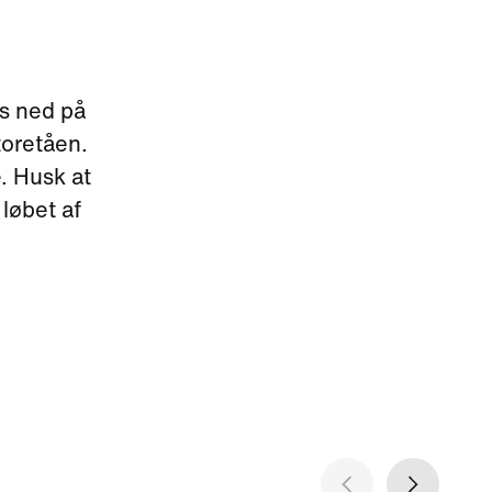
ns ned på
toretåen.
. Husk at
løbet af