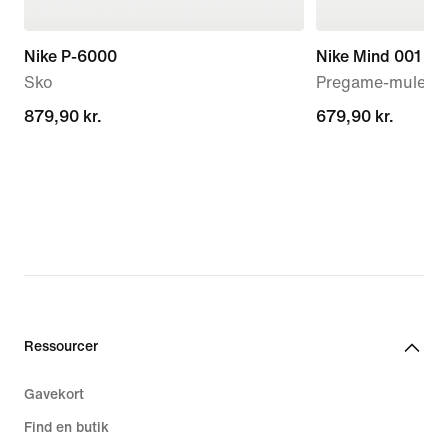
Nike P-6000
Nike Mind 001
Sko
Pregame-mules ti
879,90 kr.
879,90 kr.
679,90 kr.
679,90 kr.
Ressourcer
Gavekort
Find en butik