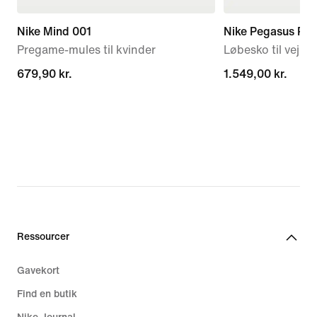
Nike Mind 001
Nike Pegasus Pr
Pregame-mules til kvinder
Løbesko til vej t
679,90 kr.
679,90 kr.
1.549,00 kr.
1.549,00 kr.
Ressourcer
Gavekort
Find en butik