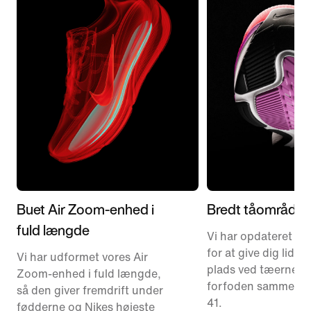
Buet Air Zoom-enhed i
Bredt tåområde
fuld længde
Vi har opdateret p
for at give dig lidt e
Vi har udformet vores Air
plads ved tæerne o
Zoom-enhed i fuld længde,
forfoden sammenli
så den giver fremdrift under
41.
fødderne og Nikes højeste