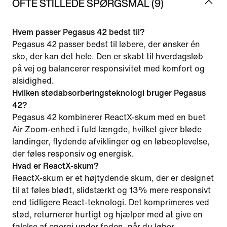
OFTE STILLEDE SPØRGSMÅL (9)
Hvem passer Pegasus 42 bedst til?
Pegasus 42 passer bedst til løbere, der ønsker én
sko, der kan det hele. Den er skabt til hverdagsløb
på vej og balancerer responsivitet med komfort og
alsidighed.
Hvilken stødabsorberingsteknologi bruger Pegasus
42?
Pegasus 42 kombinerer ReactX-skum med en buet
Air Zoom-enhed i fuld længde, hvilket giver bløde
landinger, flydende afviklinger og en løbeoplevelse,
der føles responsiv og energisk.
Hvad er ReactX-skum?
ReactX-skum er et højtydende skum, der er designet
til at føles blødt, slidstærkt og 13% mere responsivt
end tidligere React-teknologi. Det komprimeres ved
stød, returnerer hurtigt og hjælper med at give en
følelse af energi under foden, når du løber.