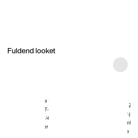
Fuldend looket
Item 3 of 6