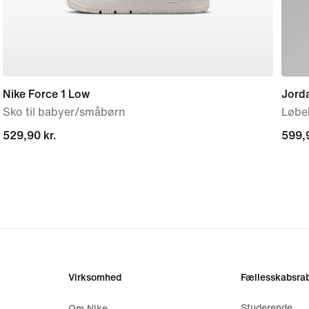
Nike Force 1 Low
Jord
Sko til babyer/småbørn
Løbeb
529,90 kr.
529,90 kr.
599,9
599,9
Virksomhed
Fællesskabsrab
Studerende
Om Nike