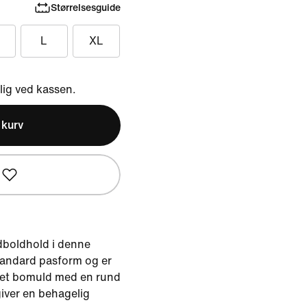
Størrelsesguide
L
XL
ig ved kassen.
l kurv
dboldhold i denne
 standard pasform og er
andet bomuld med en rund
giver en behagelig