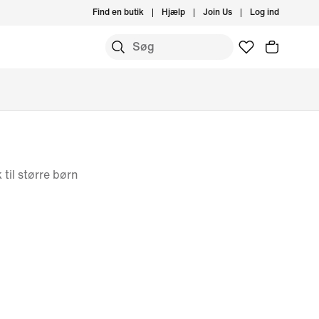
Find en butik
Hjælp
Join Us
Log ind
 til større børn