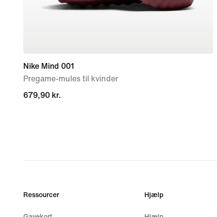
Nike Mind 001
Pregame-mules til kvinder
679,90 kr.
679,90 kr.
Ressourcer
Hjælp
Gavekort
Hjælp