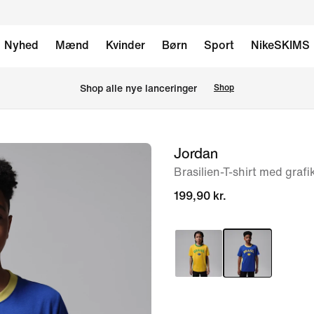
Nyhed
Mænd
Kvinder
Børn
Sport
NikeSKIMS
Shop alle nye lanceringer
Shop
Jordan
billede
1
Brasilien-T-shirt med grafik
af
199,90 kr.
6