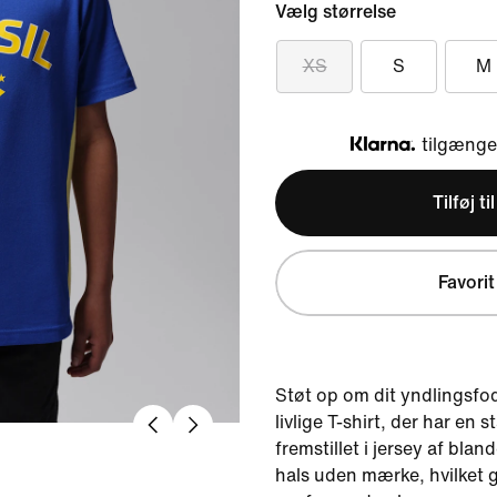
Vælg størrelse
XS
S
M
tilgængel
Klarna
Tilføj ti
Favorit
Støt op om dit yndlingsfo
livlige T-shirt, der har en
fremstillet i jersey af bl
hals uden mærke, hvilket 