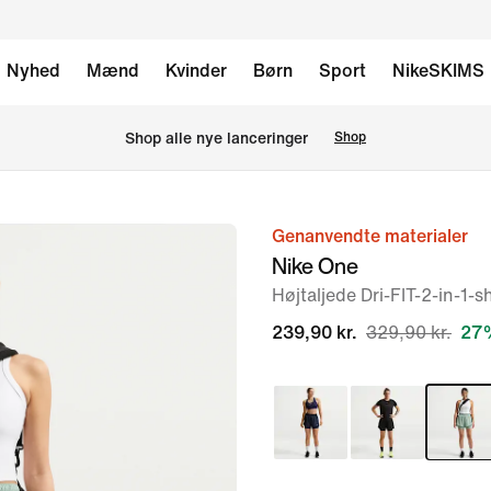
Nyhed
Mænd
Kvinder
Børn
Sport
NikeSKIMS
Shop alle nye lanceringer
Shop
Genanvendte materialer
billede
Nike One
1
Højtaljede Dri-FIT-2-in-1-sh
af
7
239,90 kr.
329,90 kr.
27%