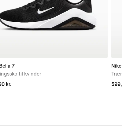
Bella 7
Nike Flex T
ngssko til kvinder
Træningssko
0 kr.
0 kr.
599,90 kr.
599,90 kr.