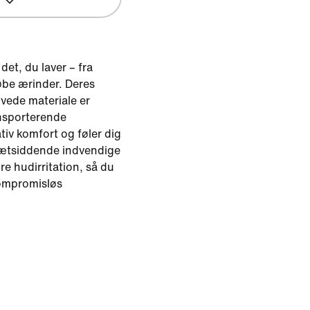
 det, du laver – fra
 løbe ærinder. Deres
vede materiale er
nsporterende
tiv komfort og føler dig
tætsiddende indvendige
re hudirritation, så du
kompromisløs