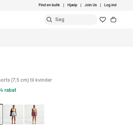
Find en butik
Hjælp
Join Us
Log ind
orts (7,5 cm) til kvinder
 rabat