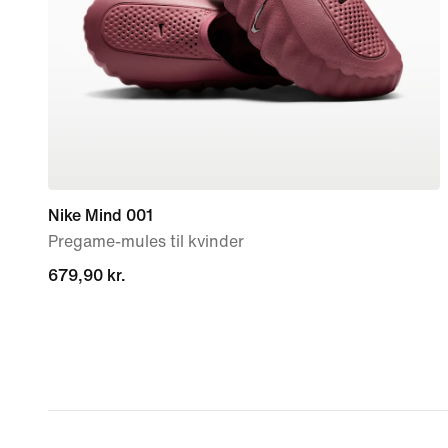
Nike Mind 001
Pregame-mules til kvinder
679,90 kr.
679,90 kr.