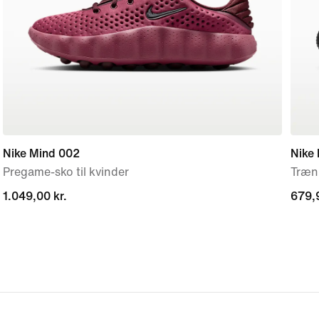
Nike Mind 002
Nike 
Pregame-sko til kvinder
Træni
1.049,00 kr.
1.049,00 kr.
679,9
679,9