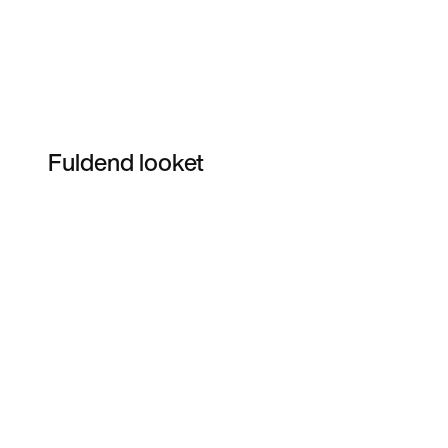
Fuldend looket
Item 3 of 5