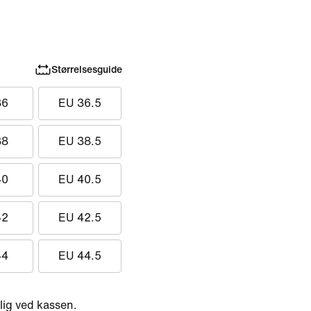
Størrelsesguide
36
EU 36.5
38
EU 38.5
40
EU 40.5
42
EU 42.5
44
EU 44.5
ig ved kassen.