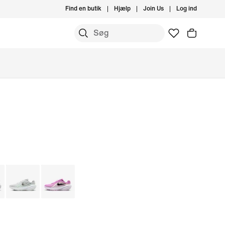
Find en butik
Hjælp
Join Us
Log ind