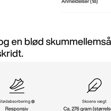
Anmeldelser (18)
og en blød skummellemså
kridt.
Stødabsorbering
Skoens vægt
Responsiv
Ca. 276 gram (størrelse