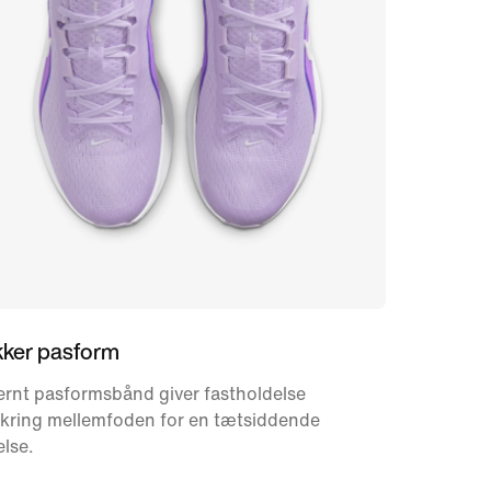
kker pasform
ernt pasformsbånd giver fastholdelse
kring mellemfoden for en tætsiddende
else.