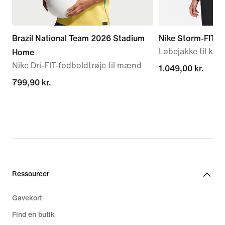
Brazil National Team 2026 Stadium
Nike Storm-FIT S
Løbejakke til kvi
Home
Nike Dri-FIT-fodboldtrøje til mænd
1.049,00 kr.
1.049,00 kr.
799,90 kr.
799,90 kr.
Ressourcer
Gavekort
Find en butik