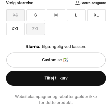
Vælg størrelse
Størrelsesguide
XS
S
M
L
XL
XXL
3XL
tilgængelig ved kassen.
Klarna
Customise
Tilføj til kurv
Websitekampagner og rabatter gælder ikke
for dette produkt.