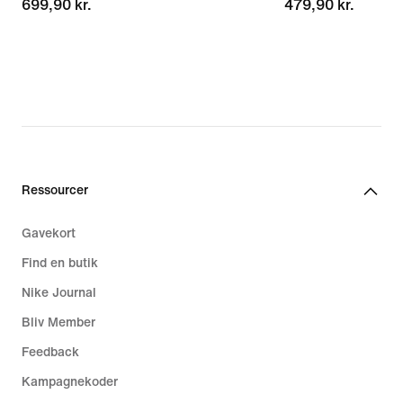
699,90 kr.
699,90 kr.
479,90 kr.
479,90 kr.
Ressourcer
Gavekort
Find en butik
Nike Journal
Bliv Member
Feedback
Kampagnekoder