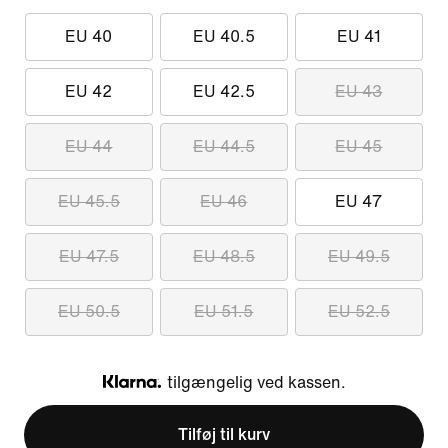
EU 40
EU 40.5
EU 41
EU 42
EU 42.5
EU 43
EU 44
EU 44.5
EU 45
EU 45.5
EU 46
EU 47
EU 47.5
EU 48.5
EU 49.5
EU 50.5
EU 51.5
EU 52.5
tilgængelig ved kassen.
Klarna
Tilføj til kurv