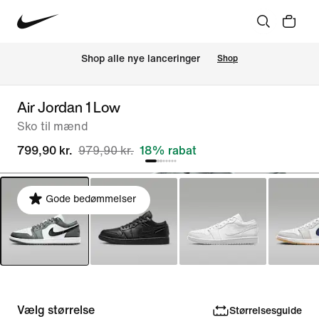
Shop alle nye lanceringer
Shop
Air Jordan 1 Low
Sko til mænd
799,90 kr.
979,90 kr.
18% rabat
Gode bedømmelser
Vælg størrelse
Størrelsesguide