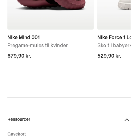
Nike Mind 001
Nike Force 1 Low
Pregame-mules til kvinder
Sko til babyer/s
679,90 kr.
679,90 kr.
529,90 kr.
529,90 kr.
Ressourcer
Gavekort