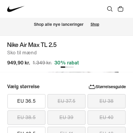
Shop alle nye lanceringer
Shop
Nike Air Max TL 2.5
Sko til mænd
949,90 kr.
1.349 kr.
30% rabat
Vælg størrelse
Størrelsesguide
EU 36.5
EU 37.5
EU 38
EU 38.5
EU 39
EU 40