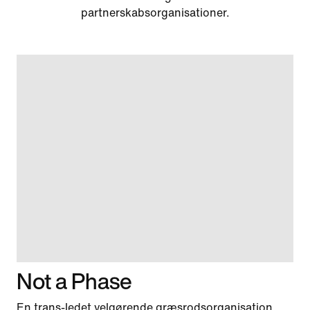
partnerskabsorganisationer.
Not a Phase
En trans-ledet velgørende græsrodsorganisation