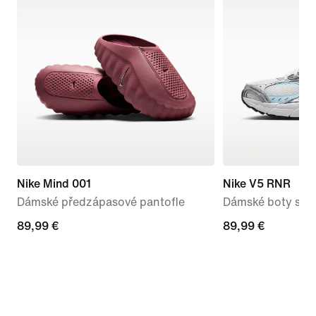
Nike Mind 001
Nike V5 RNR
Dámské předzápasové pantofle
Dámské boty s re
89,99 €
89,99 €
89,99 €
89,99 €