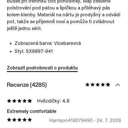
budeš při tréninku cítit pohodlněji. Mají zesílené
polstrování pod patou a špičkou a přiléhavý pás
kolem klenby. Materiál na nártu je prodyšný a odvádí
pot, takže se příjemně nosí a pomůže ti zvládnout
ještě jednu sérii.
Zobrazená barva:
Vícebarevná
Styl:
SX6897-941
Zobrazit podrobnosti o produktu
Recenze (4285)
Hvězdičky: 4.8
Extremely comfortable
Harrison418079490
-
24. 7. 2026