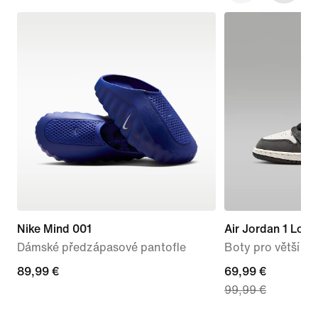
Nike Mind 001
Air Jordan 1 Low
Dámské předzápasové pantofle
Boty pro větší dět
89,99 €
89,99 €
current
69,99 €
99,99 €
price
69,99 €,