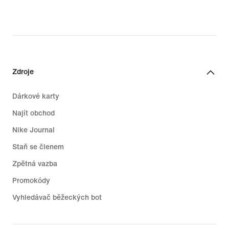
original
price
99,99 €
Zdroje
Dárkové karty
Najít obchod
Nike Journal
Staň se členem
Zpětná vazba
Promokódy
Vyhledávač běžeckých bot