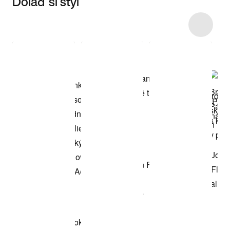
Dolaď si styl
Item 3 of 88