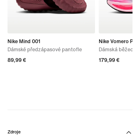
Nike Mind 001
Nike Vomero Plus
Dámské předzápasové pantofle
Dámská běžecká s
89,99 €
89,99 €
179,99 €
179,99 €
Zdroje