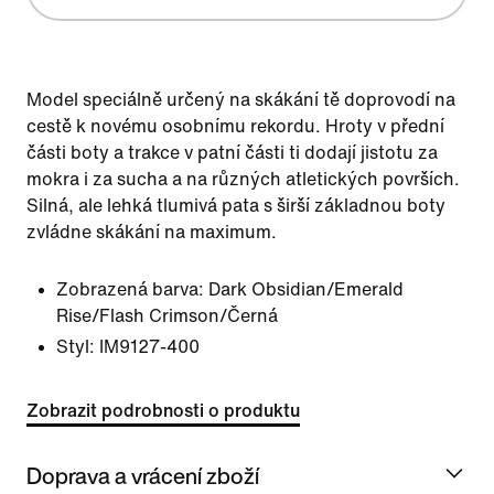
Model speciálně určený na skákání tě doprovodí na
cestě k novému osobnímu rekordu. Hroty v přední
části boty a trakce v patní části ti dodají jistotu za
mokra i za sucha a na různých atletických površích.
Silná, ale lehká tlumivá pata s širší základnou boty
zvládne skákání na maximum.
Zobrazená barva:
Dark Obsidian/Emerald
Rise/Flash Crimson/Černá
Styl:
IM9127-400
Zobrazit podrobnosti o produktu
Doprava a vrácení zboží