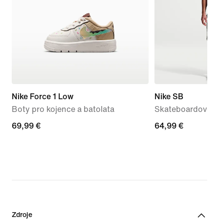
Nike Force 1 Low
Nike SB
Boty pro kojence a batolata
Skateboardové k
69,99 €
69,99 €
64,99 €
64,99 €
Zdroje