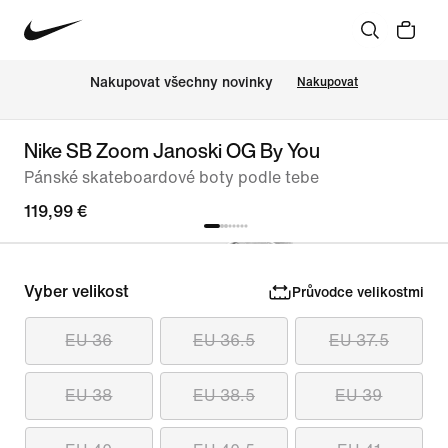
Nakupovat všechny novinky
Nakupovat
Nike SB Zoom Janoski OG By You
Pánské skateboardové boty podle tebe
119,99 €
Vyber velikost
Průvodce velikostmi
EU 36
EU 36.5
EU 37.5
EU 38
EU 38.5
EU 39