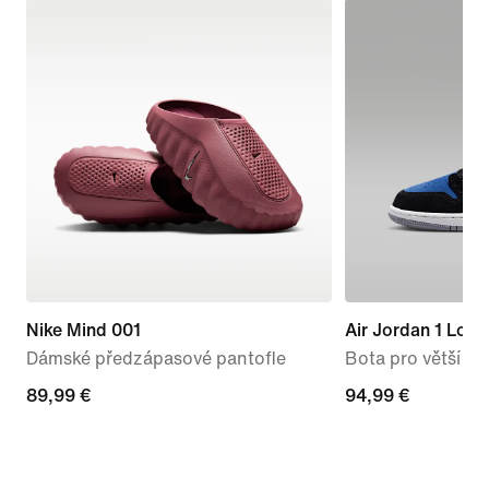
Nike Mind 001
Air Jordan 1 Low
Dámské předzápasové pantofle
Bota pro větší dět
89,99 €
89,99 €
94,99 €
94,99 €