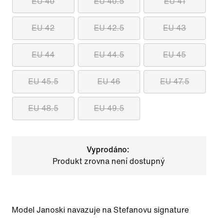
EU 40
EU 40.5
EU 41
EU 42
EU 42.5
EU 43
EU 44
EU 44.5
EU 45
EU 45.5
EU 46
EU 47.5
EU 48.5
EU 49.5
Vyprodáno:
Produkt zrovna není dostupný
Model Janoski navazuje na Stefanovu signature