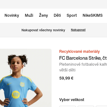
Novinky
Muži
Ženy
Děti
Sport
NikeSKIMS
Nakupovat všechny novinky
Nakupovat
Recyklované materiály
obrázek
FC Barcelona Strike, čt
1
Pleteninové fotbalové kalh
ze
větší děti
8
59,99 €
Vyber velikost