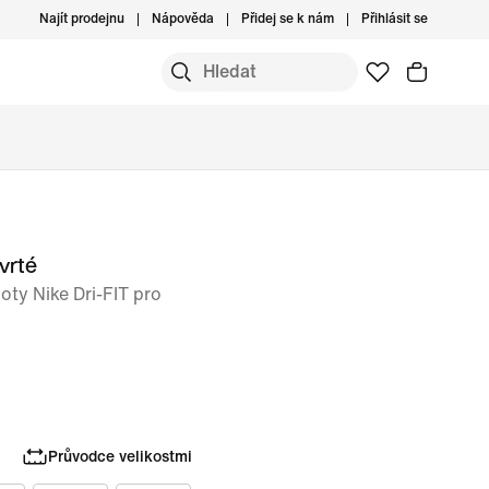
Najít prodejnu
Nápověda
Přidej se k nám
Přihlásit se
vrté
oty Nike Dri-FIT pro
Průvodce velikostmi