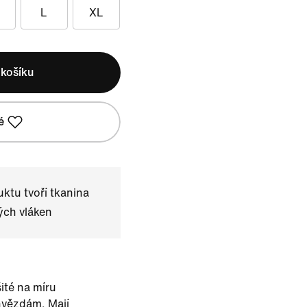
L
XL
 košíku
é
ktu tvoří tkanina
ých vláken
ité na míru
hvězdám. Mají