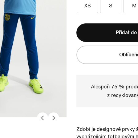
XS
S
M
Přidat do
Oblíben
Alespoň 75 % produ
z recyklovan
Zdobí je designové prvky š
vycházejícím fotbalovým 