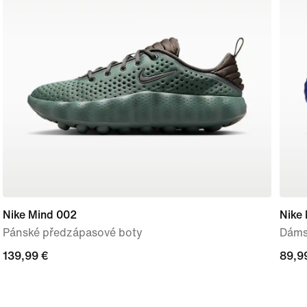
Nike Mind 002
Nike
Pánské předzápasové boty
Dáms
139,99 €
139,99 €
89,9
89,9