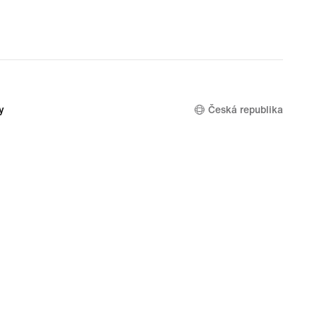
55,99 €,
original
price
79,99 €
y
Česká republika