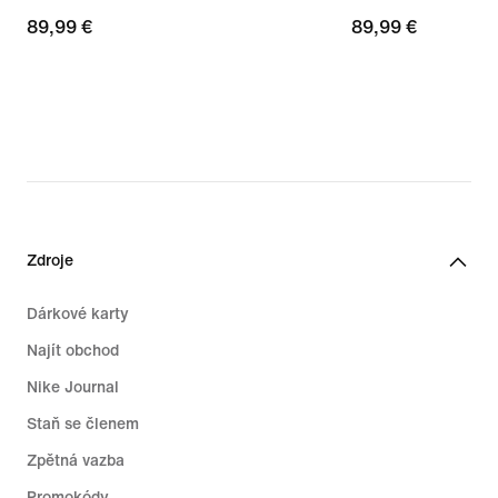
89,99 €
89,99 €
89,99 €
89,99 €
Zdroje
Dárkové karty
Najít obchod
Nike Journal
Staň se členem
Zpětná vazba
Promokódy