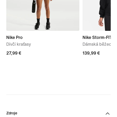
Nike Pro
Nike Storm-FIT S
Dívčí kraťasy
Dámská běžecká
27,99 €
27,99 €
139,99 €
139,99 €
Zdroje