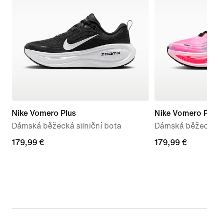
Nike Vomero Plus
Nike Vomero Plus
Dámská běžecká silniční bota
Dámská běžecká s
179,99 €
179,99 €
179,99 €
179,99 €