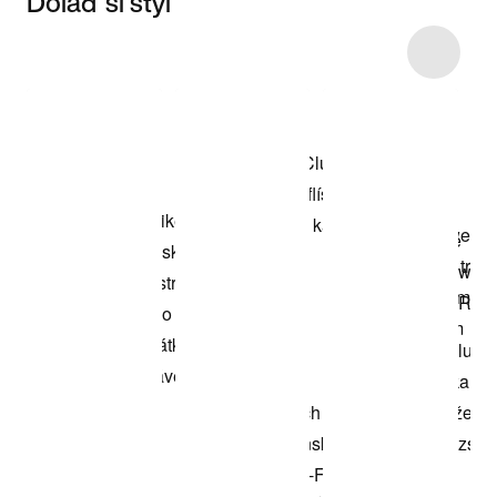
Dolaď si styl
Item 3 of 46