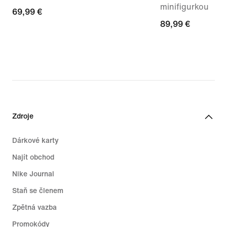
minifigurkou
69,99 €
69,99 €
89,99 €
89,99 €
Zdroje
Dárkové karty
Najít obchod
Nike Journal
Staň se členem
Zpětná vazba
Promokódy