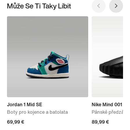
Může Se Ti Taky Líbit
Jordan 1 Mid SE
Nike Mind 001
Boty pro kojence a batolata
Pánské předzápa
69,99 €
69,99 €
89,99 €
89,99 €