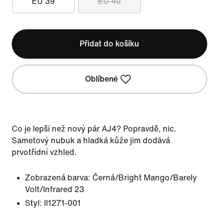
EU 39
EU 40
Přidat do košíku
Oblíbené
Co je lepší než nový pár AJ4? Popravdě, nic.
Sametový nubuk a hladká kůže jim dodává
prvotřídní vzhled.
Zobrazená barva:
Černá/Bright Mango/Barely
Volt/Infrared 23
Styl:
II1271-001