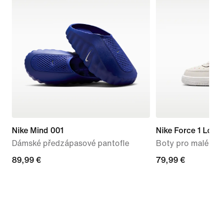
Nike Mind 001
Nike Force 1 Low
Dámské předzápasové pantofle
Boty pro malé dě
89,99 €
89,99 €
79,99 €
79,99 €