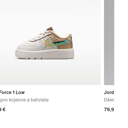
Force 1 Low
Jordan Bro
pro kojence a batolata
Dámské atl
9 €
9 €
79,99 €
79,99 €