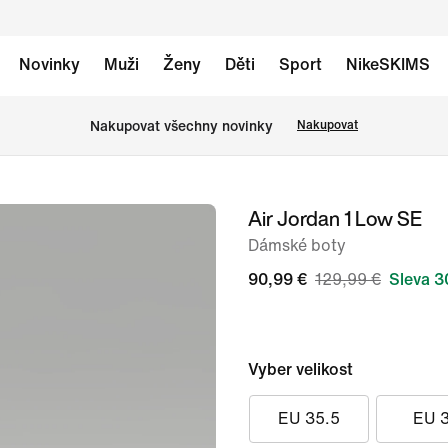
Novinky
Muži
Ženy
Děti
Sport
NikeSKIMS
Nakupovat všechny novinky
Nakupovat
Air Jordan 1 Low SE
obrázek
1
Dámské boty
ze
90,99 €
129,99 €
Sleva 3
9
Vyber velikost
EU 35.5
EU 