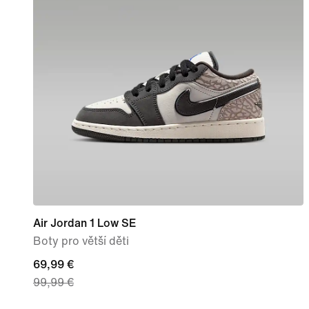
Air Jordan 1 Low SE
Boty pro větší děti
current
69,99 €
99,99 €
price
69,99 €,