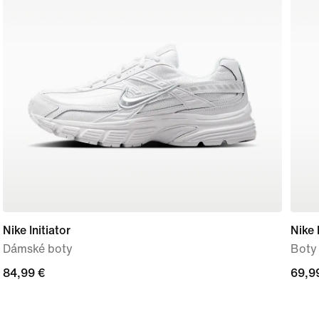
Nike Initiator
Nike 
Dámské boty
Boty 
84,99 €
84,99 €
69,9
69,9