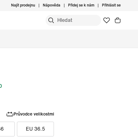
Najít prodejnu
Nápověda
Přidej se k nám
Přihlásit se
0
Průvodce velikostmi
36
EU 36.5