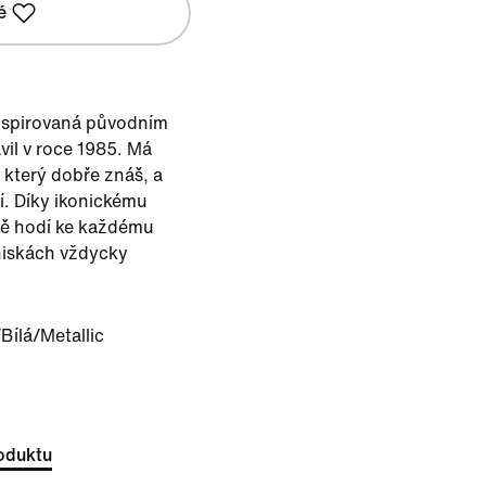
é
inspirovaná původním
vil v roce 1985. Má
, který dobře znáš, a
í. Díky ikonickému
ně hodí ke každému
eniskách vždycky
/Bílá/Metallic
oduktu