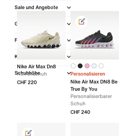
Sale und Angebote
Größe
Farbe
Kollektionen
Nike Air Max Dn8
Schuhhöhe
Herrenschuh
Personalisieren
Nike Air Max DN8 Be
CHF 220
True By You
Personalisierbarer
Schuh
CHF 240