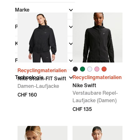
Marke
Passform
Kollektionen
Funktionen
Recyclingmaterialien
Technologie
Recyclingmaterialien
Nike Storm-FIT Swift
Nike Swift
Damen-Laufjacke
Verstaubare Repel-
CHF 160
Laufjacke (Damen)
CHF 135