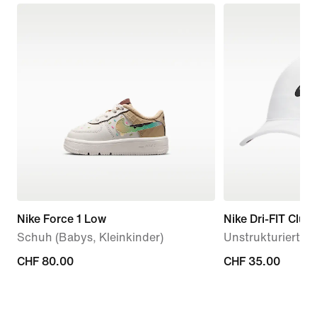
Nike Force 1 Low
Nike Dri-FIT Club
Schuh (Babys, Kleinkinder)
Unstrukturierte 
CHF 80.00
CHF 80.00
CHF 35.00
CHF 35.00