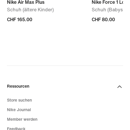
Nike Air Max Plus
Nike Force 1 Low
Schuh (ältere Kinder)
Schuh (Babys/Kle
CHF 165.00
CHF 165.00
CHF 80.00
CHF 80.00
Ressourcen
Store suchen
Nike Journal
Member werden
Feedback