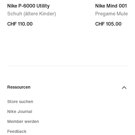
Nike P-6000 Utility
Nike Mind 001
Schuh (ältere Kinder)
Pregame Mule (D
CHF 110.00
CHF 110.00
CHF 105.00
CHF 105.00
Ressourcen
Store suchen
Nike Journal
Member werden
Feedback