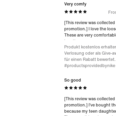
Very comfy
Fro
[This review was collected 
promotion.] I love the loose
These are very comfortabl
length.
Produkt kostenlos erhalte
Verlosung oder als Give-
für einen Rabatt bewertet.
#productsprovidedbynike
So good
[This review was collected 
promotion.] I’ve bought th
because my teen daughter