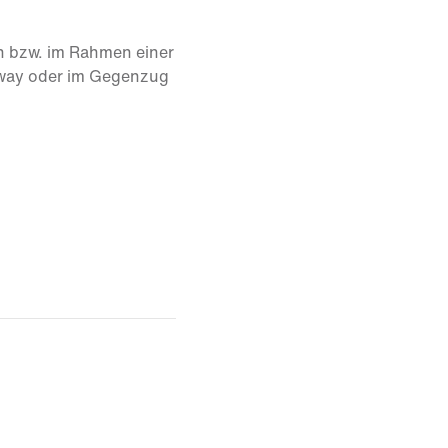
for a variety of
. Soft, comfortable and
n bzw. im Rahmen einer
!
away oder im Gegenzug