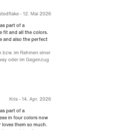
stedflake
-
12. Mai 2026
as part of a
 fit and all the colors.
e and also the perfect
n bzw. im Rahmen einer
away oder im Gegenzug
Kris
-
14. Apr. 2026
as part of a
ese in four colors now
 loves them so much.