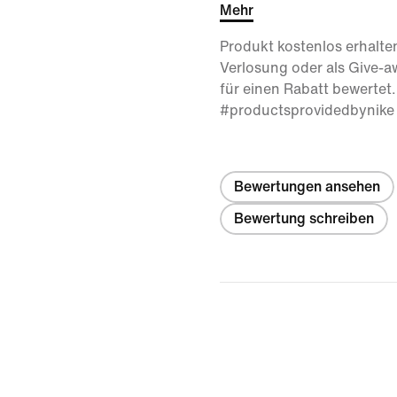
The reversible colors make 
Mehr
different practice outfits
Produkt kostenlos erhalte
true to size. Will buy again
Verlosung oder als Give-
für einen Rabatt bewertet.
#productsprovidedbynike
Bewertungen ansehen
Bewertung schreiben