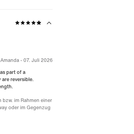
Amanda
-
07. Juli 2026
as part of a
 are reversible.
ength.
n bzw. im Rahmen einer
away oder im Gegenzug