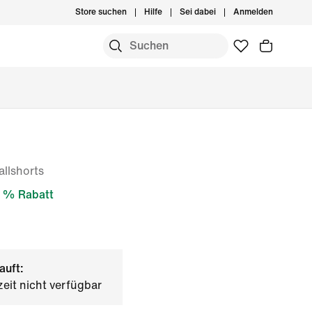
Store suchen
Hilfe
Sei dabei
Anmelden
llshorts
 % Rabatt
auft:
zeit nicht verfügbar