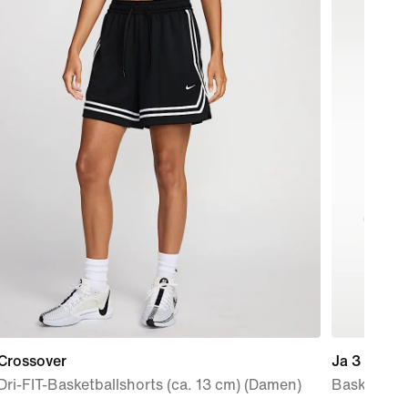
 Crossover
Ja 3 "Anim
Dri-FIT-Basketballshorts (ca. 13 cm) (Damen)
Basketball