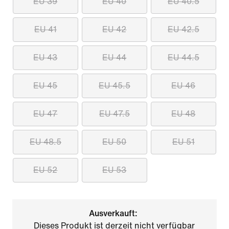
EU 39
EU 40
EU 40.5
EU 41
EU 42
EU 42.5
EU 43
EU 44
EU 44.5
EU 45
EU 45.5
EU 46
EU 47
EU 47.5
EU 48
EU 48.5
EU 50
EU 51
EU 52
EU 53
Ausverkauft:
Dieses Produkt ist derzeit nicht verfügbar