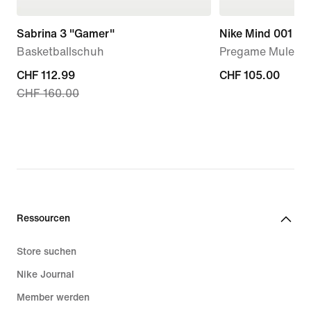
Sabrina 3 "Gamer"
Nike Mind 001
Basketballschuh
Pregame Mule (D
current
CHF 112.99
CHF 105.00
CHF 105.00
CHF 160.00
price
CHF 112.99,
original
price
CHF 160.00
Ressourcen
Store suchen
Nike Journal
Member werden