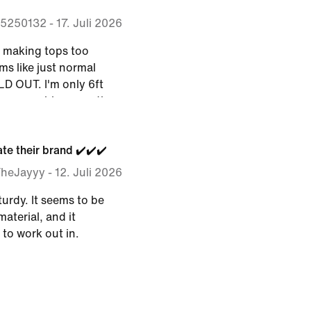
5250132
-
17. Juli 2026
s making tops too
ems like just normal
LD OUT. I'm only 6ft
ven wearable or worth
 GET THE MESSAGE...
YS SELL OUT... MAYBE
ate their brand ✔️✔️✔️
BATCHES OR JUST
......??????????
TheJayyy
-
12. Juli 2026
turdy. It seems to be
aterial, and it
 to work out in.