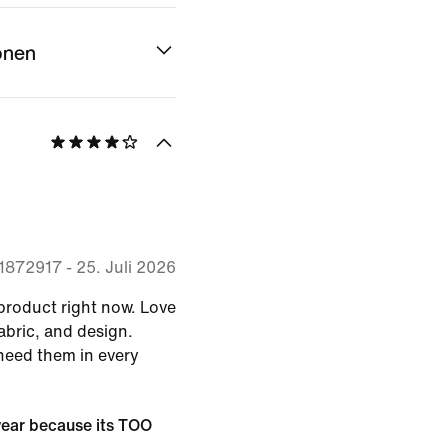
onen
1872917
-
25. Juli 2026
product right now. Love
fabric, and design.
 need them in every
 wear because its TOO