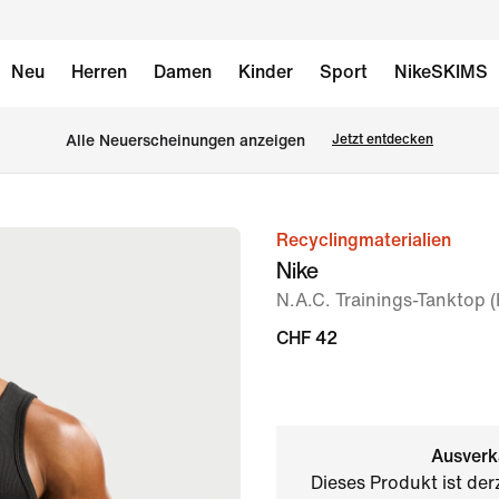
Neu
Herren
Damen
Kinder
Sport
NikeSKIMS
Alle Neuerscheinungen anzeigen
Jetzt entdecken
Recyclingmaterialien
Bild 1
Nike
von
N.A.C. Trainings-Tanktop 
6
CHF 42
Ausverk
Dieses Produkt ist der