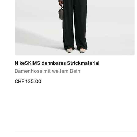
NikeSKIMS dehnbares Strickmaterial
Damenhose mit weitem Bein
CHF 135.00
CHF 135.00