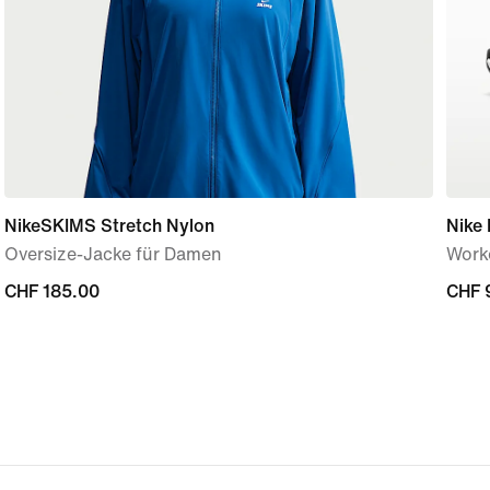
NikeSKIMS Stretch Nylon
Nike 
Oversize-Jacke für Damen
Work
CHF 185.00
CHF 185.00
CHF 
CHF 