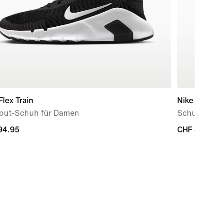
Flex Train
Nike Force
out-Schuh für Damen
Schuh (Bab
94.95
94.95
CHF 80.00
CHF 80.00