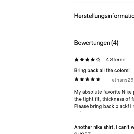
Herstellungsinformati
Bewertungen (4)
4 Sterne
Bring back all the colors!
ethans26
My absolute favorite Nike 
the tight fit, thickness of 
Please bring back black! I
color.
Another nike shirt, I can't