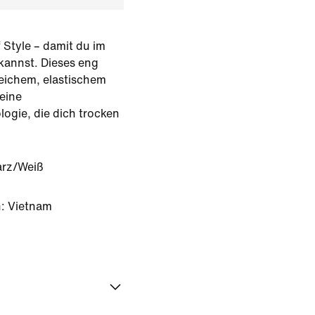
f Style – damit du im
 kannst. Dieses eng
eichem, elastischem
 eine
ogie, die dich trocken
rz/Weiß
: Vietnam