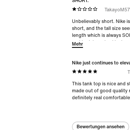
SHORT.
TakayoM57
Unbelievably short. Nike i
short, and the tall size se
length which is always SO
and tank I received isnt e
Mehr
trying on. NIKE SHOULD
IF THE TALL SIZES ALWA
Nike just continues to elev
MAKE MORE TALL SIZE 
MAKE YOUR TOPS LONGER
This tank top is nice and s
made out of good quality m
definitely real comfortable
Bewertungen ansehen