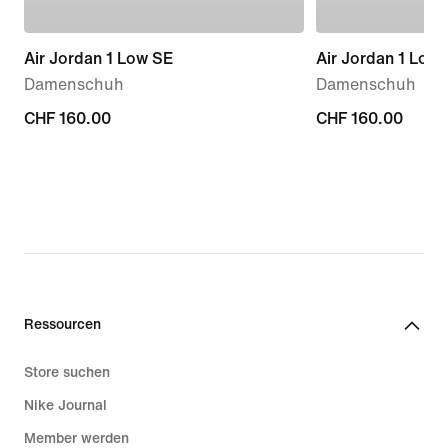
Air Jordan 1 Low SE
Air Jordan 1 Low
Damenschuh
Damenschuh
CHF 160.00
CHF 160.00
CHF 160.00
CHF 160.00
Ressourcen
Store suchen
Nike Journal
Member werden