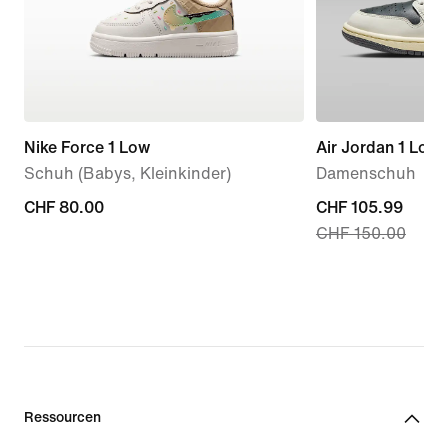
Nike Force 1 Low
Air Jordan 1 Low
Schuh (Babys, Kleinkinder)
Damenschuh
CHF 80.00
CHF 80.00
current
CHF 105.99
CHF 150.00
price
CHF 105.99,
original
price
CHF 150.00
Ressourcen