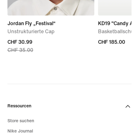
Jordan Fly „Festival“
KD19 "Candy App
Unstrukturierte Cap
Basketballschuh
current
CHF 30.99
CHF 185.00
CHF 185.00
CHF 35.00
price
CHF 30.99,
original
price
CHF 35.00
Ressourcen
Store suchen
Nike Journal