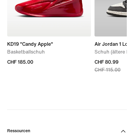
KD19 "Candy Apple"
Air Jordan 1 Low
Basketballschuh
Schuh (ältere Kin
CHF 185.00
CHF 185.00
current
CHF 80.99
CHF 115.00
price
CHF 80.99,
original
price
CHF 115.00
Ressourcen