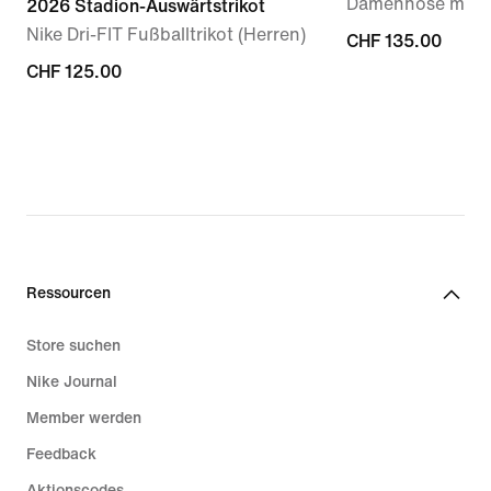
Damenhose mit w
2026 Stadion-Auswärtstrikot
Nike Dri-FIT Fußballtrikot (Herren)
CHF 135.00
CHF 135.00
CHF 125.00
CHF 125.00
Ressourcen
Store suchen
Nike Journal
Member werden
Feedback
Aktionscodes