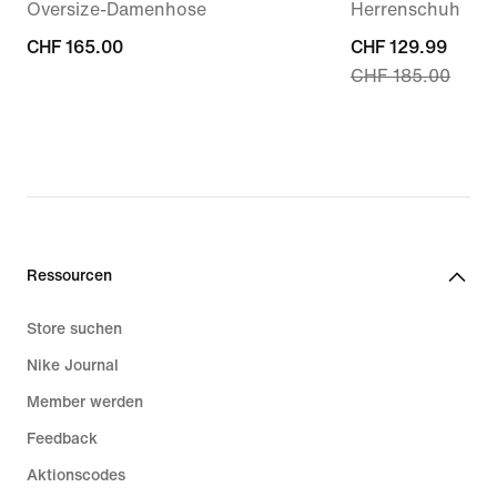
Oversize-Damenhose
Herrenschuh
CHF 165.00
CHF 165.00
current
CHF 129.99
CHF 185.00
price
CHF 129.99,
original
price
CHF 185.00
Ressourcen
Store suchen
Nike Journal
Member werden
Feedback
Aktionscodes