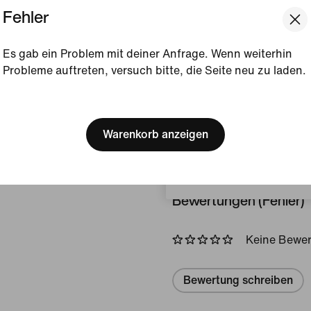
Fehler
die Außensohle mit Waffelp
Tragekomfort auf der Stra
Es gab ein Problem mit deiner Anfrage. Wenn weiterhin
Gezeigte Farbe:
Anthr
Probleme auftreten, versuch bitte, die Seite neu zu laden.
Grey/Thunder Blue/Wo
[ Code: D1B61E47 ]
Style:
IO1908-060
We think you are in United 
Ursprungsland/-region
Update your location?
Warenkorb anzeigen
Produktdetails anzeigen
Schweiz
Bewertungen (Fehler)
Keine Bewe
Bewertung schreiben