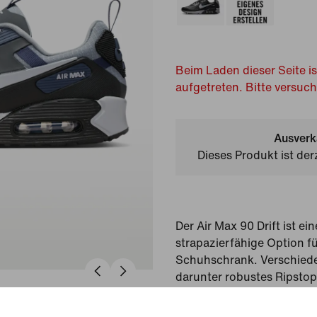
Beim Laden dieser Seite is
aufgetreten. Bitte versuc
Ausverk
Dieses Produkt ist der
Der Air Max 90 Drift ist e
strapazierfähige Option f
Schuhschrank. Verschiede
darunter robustes Ripsto
Kombination mit Kunstlede
vielschichtigen Look. Di