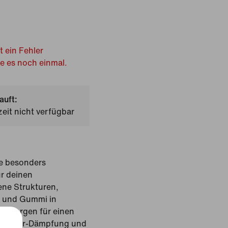
t ein Fehler
he es noch einmal.
auft:
zeit nicht verfügbar
ine besonders
ür deinen
ne Strukturen,
p und Gummi in
r, sorgen für einen
e Max Air-Dämpfung und