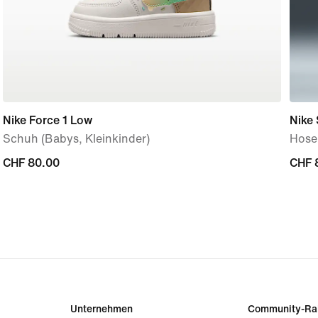
Nike Force 1 Low
Nike 
Schuh (Babys, Kleinkinder)
Hose 
CHF 80.00
CHF 80.00
CHF 
CHF 
Unternehmen
Community-Ra