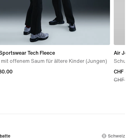
Sportswear Tech Fleece
Air Jordan
mit offenem Saum für ältere Kinder (Jungen)
Schuh (ält
80.00
80.00
current
CHF 80.99
CHF 115.0
price
CHF 80.99
original
price
CHF 115.00
batte
Schweiz