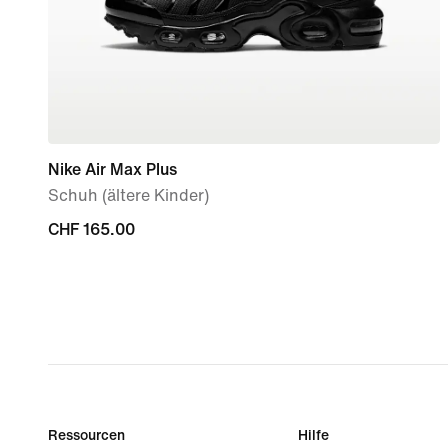
Nike Air Max Plus
Schuh (ältere Kinder)
CHF 165.00
CHF 165.00
Ressourcen
Hilfe