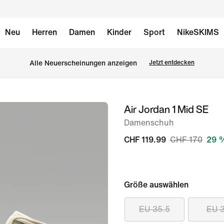
Neu
Herren
Damen
Kinder
Sport
NikeSKIMS
Alle Neuerscheinungen anzeigen
Jetzt entdecken
Air Jordan 1 Mid SE
Bild 1
von
Damenschuh
9
CHF 119.99
CHF 170
29 
Größe auswählen
EU 35.5
EU 