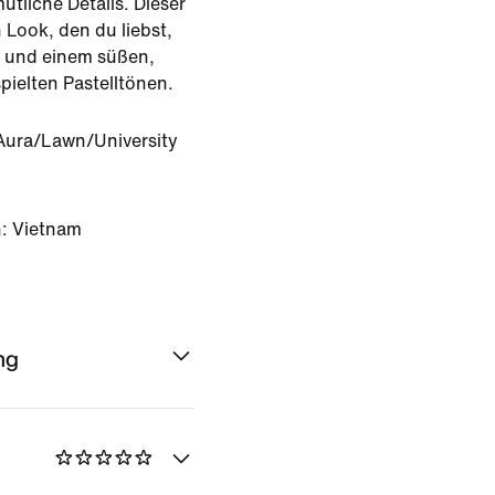
ütliche Details. Dieser
 Look, den du liebst,
en und einem süßen,
pielten Pastelltönen.
 Aura/Lawn/University
: Vietnam
ng