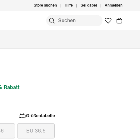
Store suchen
Hilfe
Sei dabei
Anmelden
% Rabatt
Größentabelle
36
EU 36.5