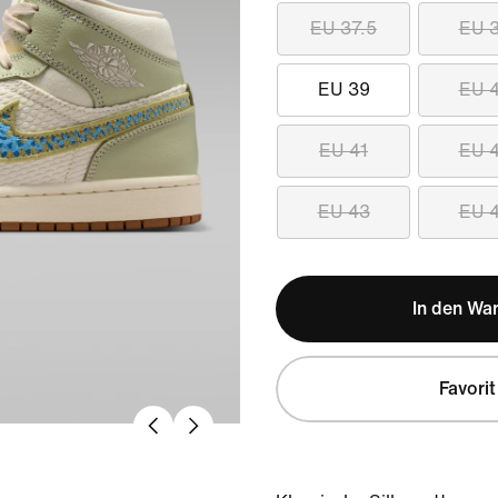
EU 37.5
EU 
EU 39
EU 
EU 41
EU 
EU 43
EU 
In den Wa
Favorit