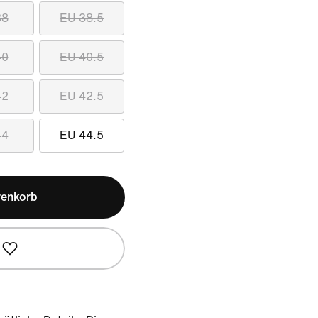
38
EU 38.5
40
EU 40.5
42
EU 42.5
44
EU 44.5
renkorb