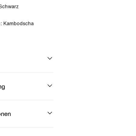
Schwarz
n: Kambodscha
ng
onen