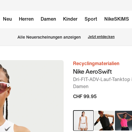
Neu
Herren
Damen
Kinder
Sport
NikeSKIMS
Alle Neuerscheinungen anzeigen
Jetzt entdecken
Recyclingmaterialien
Bild 1
Nike AeroSwift
von
Dri-FIT-ADV-Lauf-Tanktop 
6
Damen
CHF 99.95