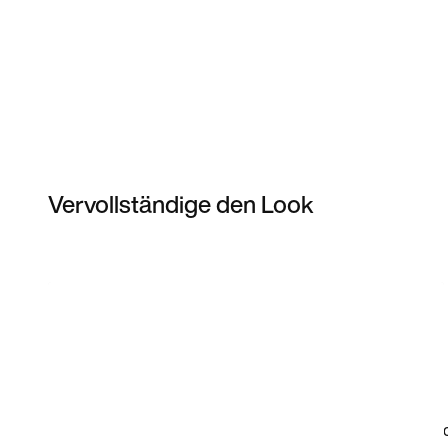
Vervollständige den Look
Item 3 of 25
Modell anzeigen