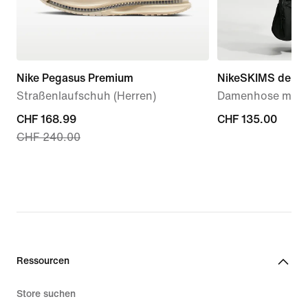
Nike Pegasus Premium
NikeSKIMS dehnba
Straßenlaufschuh (Herren)
Damenhose mit w
current
CHF 168.99
CHF 135.00
CHF 135.00
CHF 240.00
price
CHF 168.99,
original
price
CHF 240.00
Ressourcen
Store suchen