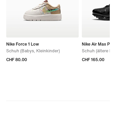
Nike Force 1 Low
Nike Air Max Plus
Schuh (Babys, Kleinkinder)
Schuh (ältere Kin
CHF 80.00
CHF 80.00
CHF 165.00
CHF 165.00