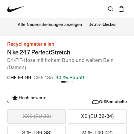
Alle Neuerscheinungen anzeigen
Jetzt entdecken
Recyclingmaterialien
Nike 24.7 PerfectStretch
Dri-FIT-Hose mit hohem Bund und weitem Bein
(Damen)
CHF 94.99
CHF 135
30 % Rabatt
Hoch bewertet
Größe auswählen
Größentabelle
XXS (EU 30)
XS (EU 32-34)
S (EU 36-38)
M (EU 40-42)