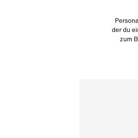
Persona
der du e
zum Be