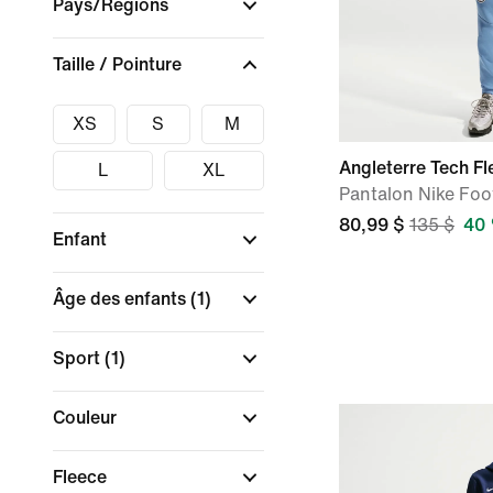
Pays/Régions
Taille / Pointure
XS
S
M
Angleterre Tech Fl
L
XL
Pantalon Nike Foo
80,99 $
135 $
40 
Enfant
Âge des enfants
(1)
Sport
(1)
Couleur
Fleece